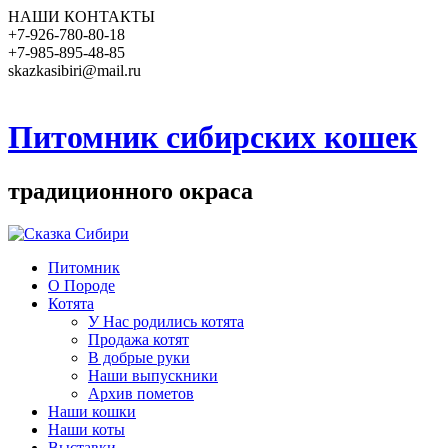
НАШИ КОНТАКТЫ
+7-926-780-80-18
+7-985-895-48-85
skazkasibiri@mail.ru
Питомник сибирских кошек
традиционного окраса
Питомник
О Породе
Котята
У Нас родились котята
Продажа котят
В добрые руки
Наши выпускники
Архив пометов
Наши кошки
Наши коты
Выставки