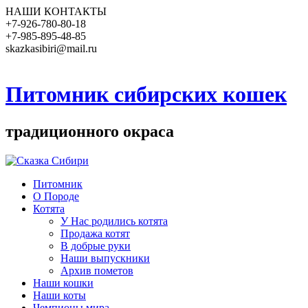
НАШИ КОНТАКТЫ
+7-926-780-80-18
+7-985-895-48-85
skazkasibiri@mail.ru
Питомник сибирских кошек
традиционного окраса
Питомник
О Породе
Котята
У Нас родились котята
Продажа котят
В добрые руки
Наши выпускники
Архив пометов
Наши кошки
Наши коты
Чемпионы мира