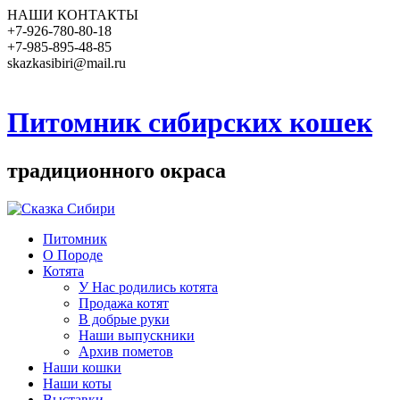
НАШИ КОНТАКТЫ
+7-926-780-80-18
+7-985-895-48-85
skazkasibiri@mail.ru
Питомник сибирских кошек
традиционного окраса
Питомник
О Породе
Котята
У Нас родились котята
Продажа котят
В добрые руки
Наши выпускники
Архив пометов
Наши кошки
Наши коты
Выставки