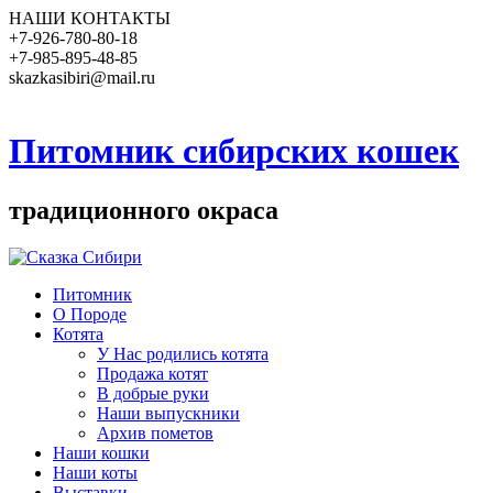
НАШИ КОНТАКТЫ
+7-926-780-80-18
+7-985-895-48-85
skazkasibiri@mail.ru
Питомник сибирских кошек
традиционного окраса
Питомник
О Породе
Котята
У Нас родились котята
Продажа котят
В добрые руки
Наши выпускники
Архив пометов
Наши кошки
Наши коты
Выставки