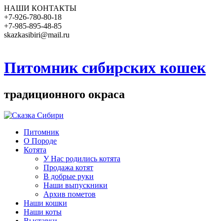
НАШИ КОНТАКТЫ
+7-926-780-80-18
+7-985-895-48-85
skazkasibiri@mail.ru
Питомник сибирских кошек
традиционного окраса
Питомник
О Породе
Котята
У Нас родились котята
Продажа котят
В добрые руки
Наши выпускники
Архив пометов
Наши кошки
Наши коты
Выставки